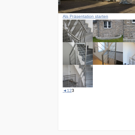
Als Präsentation starten
◄
1
2
3